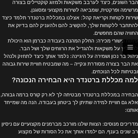
הבר השונים, כיצד לערבב משקאות ולמזוג קוקטיילים בצורה
מרשימה ופרקטית, שמביאה לשירות מקצועי ומסוגנן.
שירות לקוחות וקריאת קהל
: אצלנו במכללת ברטנדר תלמד כיצד
להתחבר ללקוחות שלך, להקשיב להם ולהעניק להם בדיוק את
החוויה שהם מחפשים.
פיתוח כישורי מכירה
: החלק המהנה בעבודה כברמן הוא היכולת
להמליץ על משקאות ולהגדיל את הרווחים שלך ושל הבר.
ניהול בר נכון ושמירה על היגיינה
: נלמד אותך כיצד לתחזק ולנהל
את הבר בצורה מסודרת ונקייה – מה שמבטיח חוויית שירות גבוהה
ובטיחות לכל הנוכחים.
למה מכללת ברטנדר היא הבחירה הנכונה?
הבחירה במכללת ברטנדר מבטיחה לך לא רק קורס ברמה גבוהה,
אלא גם חוויית למידה שתיתן לך ביטחון בעבודה. הנה מה שמייחד
אותנו:
מדריכים מנוסים
: הצוות שלנו מורכב מברמנים מקצועיים עם ניסיון
רב שנים בענף. הם ילמדו אותך את כל הסודות של מקצוע