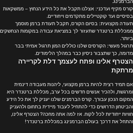
הברמנינג.
קורס מקיף ועדכני
: אצלנו תקבל את כל הידע הנחוץ – ממשקאות
בסיסיים ועד קוקטיילים מתקדמים וייחודיים.
תעודה מקצועית
: בסיום הקורס, תקבל תעודת ברמן מוסמך
ממכללת ברטנדר שתעזור לך במציאת עבודה במקומות הנחשקים
ביותר.
תרגול מעשי
: הקורסים שלנו כוללים המון תרגול אמיתי בבר
מדומה, כך שתצבור ניסיון כבר במהלך הלימודים.
הצטרף אלינו ופתח לעצמך דלת לקריירה
מרתקת
אם תמיד רצית להיות ברמן מקצועי, ליהנות מעבודה דינמית
ומרגשת, ולהכיר אנשים חדשים בכל ערב,
מכללת ברטנדר
היא
המקום הנכון עבורך. קורס הברמנים שלנו יעניק לך את כל הידע
והביטחון הדרושים כדי להתחיל לעבוד מיידית בתחום ולהעניק
חוויות ייחודיות לכל לקוח. אז למה אתה מחכה? הצטרף אלינו,
והתחל את דרכך בעולם הברמנינג במכללת ברטנדר!