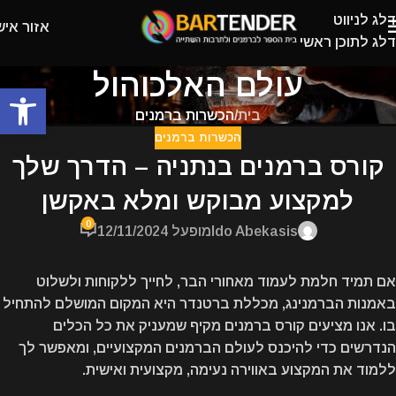
דלג לניווט
אזור איש
דלג לתוכן ראשי
עולם האלכוהול
פתח
בית
/
הכשרות ברמנים
הכשרות ברמנים
קורס ברמנים בנתניה – הדרך שלך
למקצוע מבוקש ומלא באקשן
0
Ido Abekasis
מופעל 12/11/2024
אם תמיד חלמת לעמוד מאחורי הבר, לחייך ללקוחות ולשלוט
באמנות הברמנינג,
מכללת ברטנדר
היא המקום המושלם להתחיל
בו. אנו מציעים קורס ברמנים מקיף שמעניק את כל הכלים
הנדרשים כדי להיכנס לעולם הברמנים המקצועיים, ומאפשר לך
ללמוד את המקצוע באווירה נעימה, מקצועית ואישית.