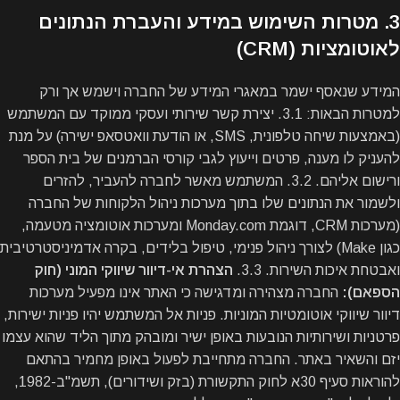
3. מטרות השימוש במידע והעברת הנתונים
לאוטומציות (CRM)
המידע שנאסף ישמר במאגרי המידע של החברה וישמש אך ורק
למטרות הבאות: 3.1. יצירת קשר שירותי ועסקי ממוקד עם המשתמש
(באמצעות שיחה טלפונית, SMS, או הודעת וואטסאפ ישירה) על מנת
להעניק לו מענה, פרטים וייעוץ לגבי קורסי הברמנים של בית הספר
ורישום אליהם. 3.2. המשתמש מאשר לחברה להעביר, להזרים
ולשמור את הנתונים שלו בתוך מערכות ניהול הלקוחות של החברה
(מערכות CRM, דוגמת Monday.com ומערכות אוטומציה מטעמה,
כגון Make) לצורך ניהול פנימי, טיפול בלידים, בקרה אדמיניסטרטיבית
ואבטחת איכות השירות. 3.3.
הצהרת אי-דיוור שיווקי המוני (חוק
הספאם):
החברה מצהירה ומדגישה כי האתר אינו מפעיל מערכות
דיוור שיווקי אוטומטיות המוניות. פניות אל המשתמש יהיו פניות ישירות,
פרטניות ושירותיות הנובעות באופן ישיר ומובהק מתוך הליד שהוא עצמו
יזם והשאיר באתר. החברה מתחייבת לפעול באופן מחמיר בהתאם
להוראות סעיף 30א לחוק התקשורת (בזק ושידורים), תשמ"ב-1982,