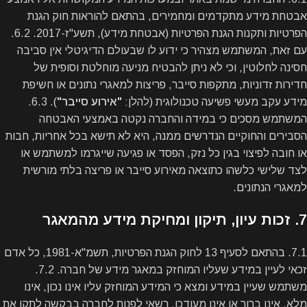
אבטחת מידע מתקדמים ומחמירים, בהתאם להוראות חוק הגנת
הפרטיות ותקנות הגנת הפרטיות (אבטחת מידע), תשע"ז-2017. 6.2.
עם זאת, המשתמש מצהיר כי ידוע לו שבעולם הדיגיטלי אין סביבה
חסינה לחלוטין, וכי לא ניתן להבטיח מניעה מוחלטת וסופית של
חדירות זדוניות, מתקפות סייבר, פריצות למאגרי נתונים או חשיפת
מידע עקב מעשי פשיעה טכנולוגית (להלן:
"אירוע סייבר"
). 6.3.
המשתמש מסכים כי במידה והחברה נקטה באמצעי האבטחה
הסבירים והחוקיים הנדרשים ממנה, היא לא תישא בכל אחריות, חבות
או חובה לפיצוי בגין כל נזק, הפסד או פגיעה שייגרמו למשתמש או
לצד שלישי כלשהו כתוצאה מאירוע סייבר או פריצה בלתי מורשית
למאגרי הנתונים.
7. זכות עיון, תיקון ומחיקת מידע מהמאגר
7.1. בהתאם לסעיף 13 לחוק הגנת הפרטיות, תשמ"א-1981, כל אדם
זכאי לעיין במידע שעליו המוחזק במאגר מידע של חברה. 7.2.
משתמש שעיין במידע ומצא כי המידע המוחזק עליו אינו נכון, אינו
מלא, אינו ברור או אינו מעודכן, רשאי לפנות לחברה בבקשה לתקן את