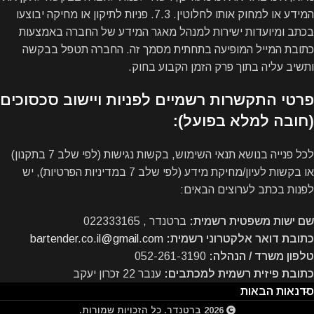
המידע או למחוק אותו לחלוטין. 7.3. פניות לתיקון או מחיקה יבוצעו
בכתב ומיועדות ישירות למנהל מאגר המידע של החברה באמצעות
כתובת המייל המופיעה בתחתית מסמך זה. החברה תטפל בבקשה
ותשיב עליה בתוך פרק הזמן הקבוע בחוק.
פרטי התקשרות רשמיים לפניות ויישוב סכסוכים
(חובה למלא בפועל):
לכל פנייה בנושא תנאי השימוש, בקשות נגישות (לפי שלב 7 בתקנון)
או בקשות לעיון/מחיקת מידע (לפי שלב 7 במדיניות הפרטיות), יש
לפנות בכתב לערוצים הבאים:
שם ישות משפטית רשמית:
ברטנדר , 022333165
כתובת דואר אלקטרוני רשמית:
bartender.co.il@gmail.com
טלפון משרד / הנהלה:
052-261-3190
כתובת פיזית רשמית למכתבים:
ענבר 22 זכרון יעקב
סדנאות הבאות
2026
ברטנדר
. כל הזכויות שמורות.