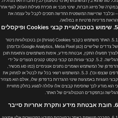
מכל סוג שהוא בין המשתמש (או מי מטעמו) לבין החברה ו/או מנהליה.
במקרה של מיזוג חברות, שינוי מבני או מכירת פעילות העסק לגוף אחר
– ובלבד שהיישות המשפטית החדשה תסכים לקבל על עצמה את
הוראות מדיניות פרטיות זו במלואה.
5. שימוש בטכנולוגיית קבצי Cookies ופיקסלים
5.1. האתר משתמש בקבצי Cookies (עוגיות) וכן בטכנולוגיות ניטור
של צדדים שלישיים (כגון Google Analytics, Meta Pixel וכדומה)
לצורך תפעולו התקין, אבטחת מידע, אימות משתמשים והתאמת תוכן
הגלישה. 5.2. קבצי עוגיות הם קבצי טקסט קטנים הנוצרים על ידי
הדפדפן של המשתמש ושומרים נתונים אנונימיים (כמו סוג מכשיר,
דפים שנצפו וכו'). 5.3. המשתמש רשאי בכל עת לבטל או למחוק את
קבצי העוגיות באמצעות שינוי ההגדרות בדפדפן שלו, אולם הוא מצהיר
כי הוא מודע לכך שחסימת קבצים אלו עלולה לפגוע בחלק מחוויית
הגלישה ובתפקודים הטכנולוגיים של האתר.
6. חובת אבטחת מידע ותקרת אחריות סייבר
6.1. החברה מיישמת באתר ובמערכות המידע המקושרות אליו אמצעי