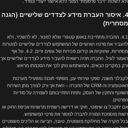
ולא לשלוח "דבר פרסומת" המוני ללא אישור ייעודי ונפרד.
4. איסור העברת מידע לצדדים שלישיים (הגנה
מסחרית)
4.1. החברה מתחייבת באופן קטגורי שלא למכור, לא להשכיר, ולא
להעביר את פרטיו האישיים של המשתמש לצדדים שלישיים למטרות
מסחריות, שיווקיות או קידום מכירות של גופים זרים. 4.2. על אף
האמור לעיל, החברה תהיה רשאית להעביר מידע לצדדים שלישיים אך
ורק במקרים הבאים, והמשתמש נותן לכך את הסכמתו מראש:
לקבלני משנה, ספקי שירותי ענן, מפתחי תוכנה ומפעילי מערכות
האוטומציה וה-CRM של החברה – וזאת אך ורק לצורך מתן השירות
השוטף והתקין של העסק, ותחת התחייבותם לשמירה על סודיות
הפרטים.
אם יתקבל צו שיפוטי, חוקי או דרישה רשמית מרשויות אכיפת החוק או
רשות מוסמכת המורה לחברה למסור את פרטי המשתמש.
בכל מקרה של מחלוקת משפטית, טענה, תביעה או הליכים משפטיים