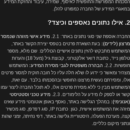
הסכמתו המפורשת והחופשית לאיסוף, שמירה, עיבוד והחזקת המידע
במאגרי המידע של החברה כמפורט להלן.
2. אילו נתונים נאספים וכיצד?
החברה אוספת שני סוגי נתונים באתר: 2.1.
מידע אישי מזוהה שנמסר
מרצון (לידים):
בעת השארת פרטים בטפסי יצירת הקשר באתר,
המשתמש מתבקש להזין נתונים אישיים הכוללים: שם מלא, מספר
טלפון נייד, כתובת דואר אלקטרוני, קבוצת גיל (מעל 18) והערות
חופשיות. 2.2.
הבהרה משפטית לגבי מסירת המידע:
המשתמש
מצהיר ומאשר כי ידוע לו שלא חלה עליו כל חובה חוקית למסור פרטים
אלו, ומסירתם נעשית מרצונו החופשי ובהסכמתו בלבד. עם זאת,
המשתמש מבין כי ללא מסירת פרטים אלו, לא תוכל החברה ליצור עמו
קשר או לספק לו מידע על הלימודים. 2.3.
מידע טכני וסטטיסטי
(אנונימי):
במהלך הגלישה באתר, נאסף באופן אוטומטי מידע שאינו
מזהה את המשתמש אישית, כגון: כתובת IP, סוג דפדפן, סוג מכשיר
קצה, מערכת הפעלה, היסטוריית גלישה באתר, דפי נחיתה, זמני שהות
ונתוני מיקום כלליים.