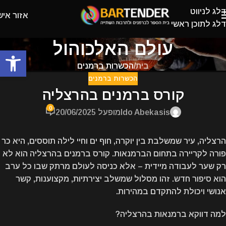
דלג לניווט
אזור איש
דלג לתוכן ראשי
עולם האלכוהול
פתח
בית
/
הכשרות ברמנים
הכשרות ברמנים
קורס ברמנים בהרצליה
0
Ido Abekasis
מופעל 20/06/2025
הרצליה, עיר שמשלבת בין יוקרה, חוף ים וחיי לילה תוססים, היא כר
פורה לקריירה בתחום הברמנאות. קורס ברמנים בהרצליה הוא לא
רק שער לעבודה מיידית – אלא כניסה לעולם מרתק שבו כל ערב
הוא סיפור חדש. זהו מסלול שמשלב יצירתיות, מקצוענות, קשר
אנושי ויכולת להתקדם במהירות.
למה דווקא ברמנאות בהרצליה?